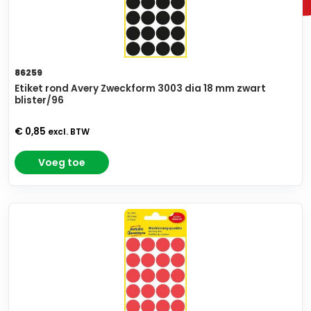
86259
Etiket rond Avery Zweckform 3003 dia 18 mm zwart
blister/96
€ 0,85
excl. BTW
Voeg toe