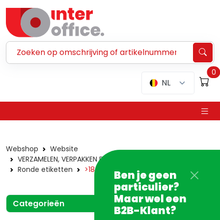
Zoeken ...
0
NL
Webshop
Website
VERZAMELEN, VERPAKKEN EN VERZENDEN
Etiketten
Ronde etiketten
>18 mm
Ben je geen
particulier?
Maar wel een
Categorieën
B2B-Klant?