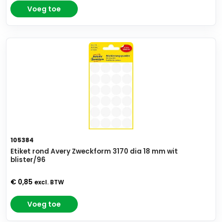
Voeg toe
105384
Etiket rond Avery Zweckform 3170 dia 18 mm wit
blister/96
€ 0,85
excl. BTW
Voeg toe