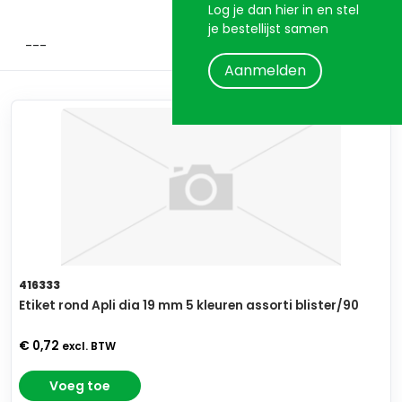
Log je dan hier in en stel
je bestellijst samen
Aanmelden
416333
Etiket rond Apli dia 19 mm 5 kleuren assorti blister/90
€ 0,72
excl. BTW
Voeg toe