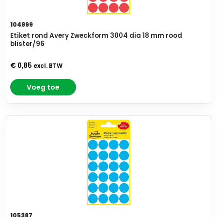
104869
Etiket rond Avery Zweckform 3004 dia 18 mm rood
blister/96
€ 0,85
excl. BTW
Voeg toe
105387