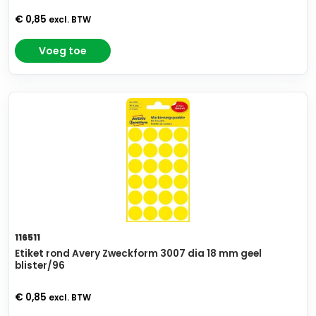
€ 0,85
excl. BTW
Voeg toe
116511
Etiket rond Avery Zweckform 3007 dia 18 mm geel
blister/96
€ 0,85
excl. BTW