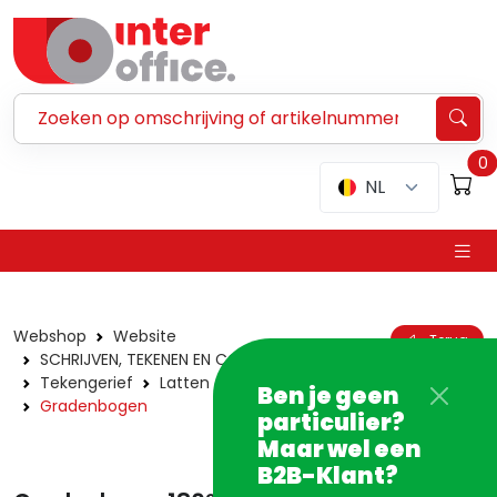
Zoeken ...
0
NL
Webshop
Website
Terug
SCHRIJVEN, TEKENEN EN CORRIGEREN
Tekengerief
Latten en sjablonen
Ben je geen
Gradenbogen
particulier?
Maar wel een
B2B-Klant?