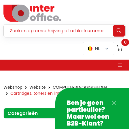
Zoeken ...
0
NL
Webshop
Website
COMPUTERBENODIGDHEDEN
Cartridges, toners en linten
Ben je geen
particulier?
Categorieën
Maar wel een
B2B-Klant?