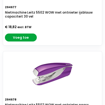
294677
Nietmachine Leitz 5502 WOW met ontnieter ijsblauw
capaciteit 30 vel
€ 18,82
excl. BTW
Voeg toe
294678
Nietmachine Leitz 5502 WOW met ontnieter paars