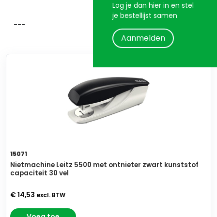
Log je dan hier in en stel
je bestellijst samen
Aanmelden
15071
Nietmachine Leitz 5500 met ontnieter zwart kunststof
capaciteit 30 vel
€ 14,53
excl. BTW
Voeg toe