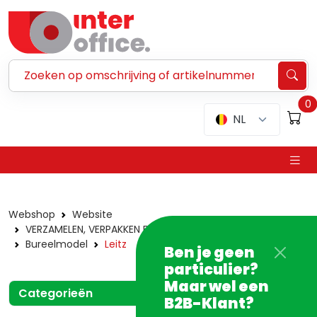
Zoeken ...
0
NL
Webshop
Website
VERZAMELEN, VERPAKKEN EN VERZENDEN
Nietmachines
Bureelmodel
Leitz
Ben je geen
particulier?
Maar wel een
Categorieën
B2B-Klant?