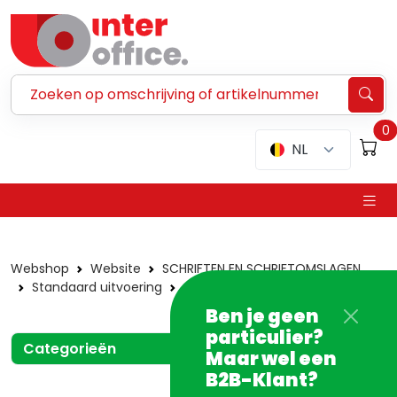
Zoeken ...
0
NL
Webshop
Website
SCHRIFTEN EN SCHRIFTOMSLAGEN
Standaard uitvoering
A4 schriften
36 blad
Ben je geen
particulier?
Categorieën
Maar wel een
B2B-Klant?