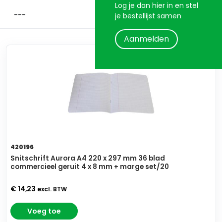
Log je dan hier in en stel
je bestellijst samen
Aanmelden
420196
Snitschrift Aurora A4 220 x 297 mm 36 blad
commercieel geruit 4 x 8 mm + marge set/20
€ 14,23
excl. BTW
Voeg toe