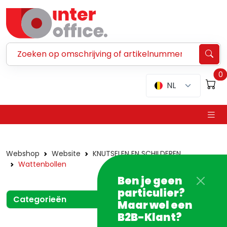
Zoeken ...
0
NL
Webshop
Website
KNUTSELEN EN SCHILDEREN
Wattenbollen
Ben je geen
particulier?
Categorieën
Maar wel een
B2B-Klant?