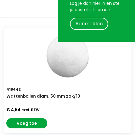
Log je dan hier in en stel
je bestellijst samen
Aanmelden
419442
Wattenbollen diam. 50 mm zak/10
€ 4,54
excl. BTW
Voeg toe