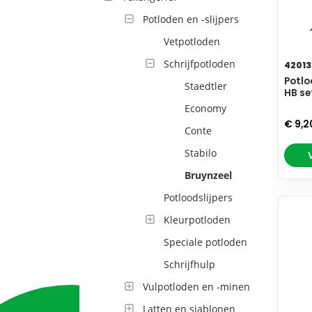
Potloden en -slijpers
Vetpotloden
Schrijfpotloden
42013
Potlo
Staedtler
HB se
Economy
€ 9,2
Conte
Stabilo
Bruynzeel
Potloodslijpers
Kleurpotloden
Speciale potloden
Schrijfhulp
Vulpotloden en -minen
Latten en sjablonen