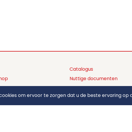
Catalogus
hop
Nuttige documenten
ctaanbod
Privacy policy
ookies om ervoor te zorgen dat u de beste ervaring op o
ons
Algemene voorwaarden
ct
Betaalmethodes
elden