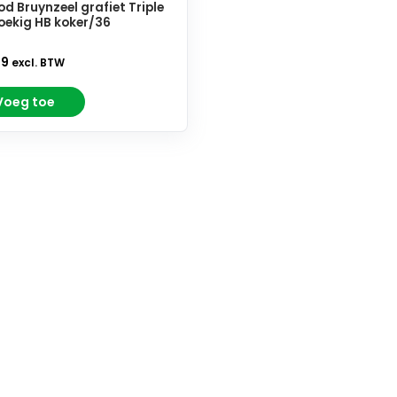
od Bruynzeel grafiet Triple
oekig HB koker/36
79
excl. BTW
Voeg toe