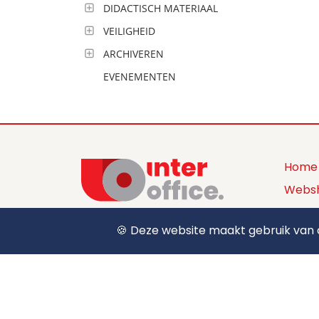
DIDACTISCH MATERIAAL
VEILIGHEID
ARCHIVEREN
EVENEMENTEN
Home
Webs
Produ
🍪 Deze website maakt gebruik van c
+32 (0) 12 39 15 55
Over 
sales@interoffice.be
Conta
Aanm