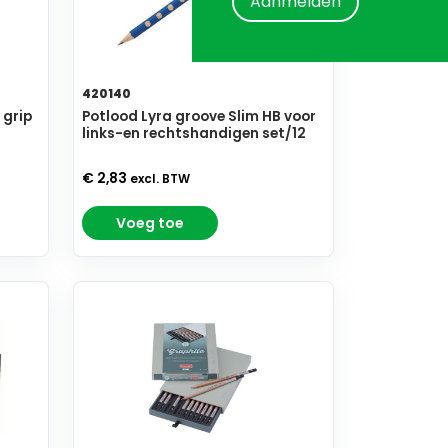
Aanmelden
420140
 grip
Potlood Lyra groove Slim HB voor
links-en rechtshandigen set/12
€ 2,83
excl. BTW
Voeg toe