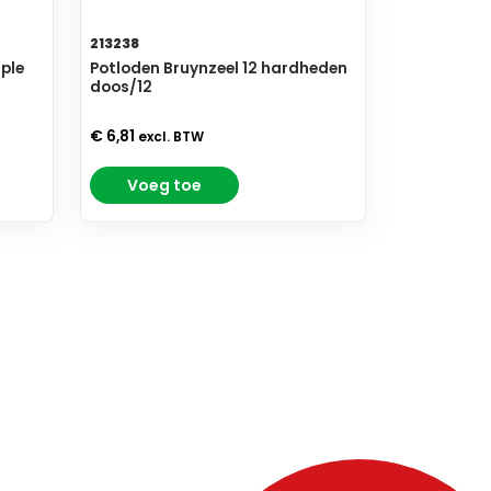
213238
iple
Potloden Bruynzeel 12 hardheden
doos/12
€ 6,81
excl. BTW
Voeg toe