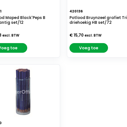
1
420136
od Maped Black'Peps B
Potlood Bruynzeel grafiet Tr
antig set/12
driehoekig HB set/72
8
€ 15,70
excl. BTW
excl. BTW
Voeg toe
Voeg toe
0