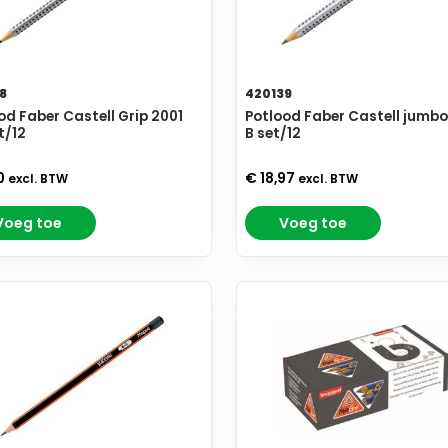
8
420139
od Faber Castell Grip 2001
Potlood Faber Castell jumbo
t/12
B set/12
0
€ 18,97
excl. BTW
excl. BTW
Voeg toe
Voeg toe