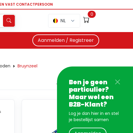
EEN VAST CONTACTPERSOON
0
NL
Aanmelden / Registreer
loden
Bruynzeel
Ben je geen
particulier?
Maar wel een
B2B-Klant?
Log je dan hier in en stel
je bestellijst samen