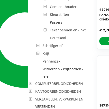
Gom en -houders
42014
Kleurstiften
Potlo
driek
Passers
Tekenpennen en -inkt
€ 2,7
Houtskool
Schrijfgerief
Krijt
Pennenzak
Witborden - krijtborden -
leien
COMPUTERBENODIGDHEDEN
KANTOORBENODIGDHEDEN
VERZAMELEN, VERPAKKEN EN
38731
VERZENDEN