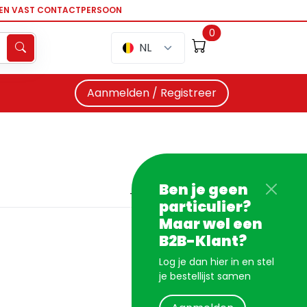
EEN VAST CONTACTPERSOON
0
NL
Aanmelden / Registreer
Ben je geen
particulier?
Maar wel een
B2B-Klant?
Log je dan hier in en stel
je bestellijst samen