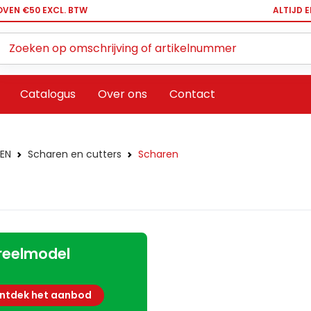
OVEN €50 EXCL. BTW
ALTIJD 
Zoeken ...
Catalogus
Over ons
Contact
EN
Scharen en cutters
Scharen
reelmodel
ntdek het aanbod