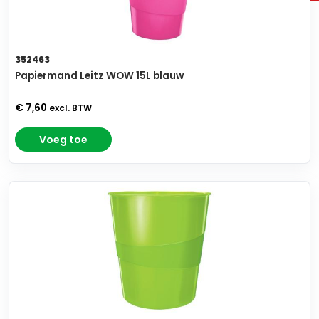
352463
Papiermand Leitz WOW 15L blauw
€ 7,60
excl. BTW
Voeg toe