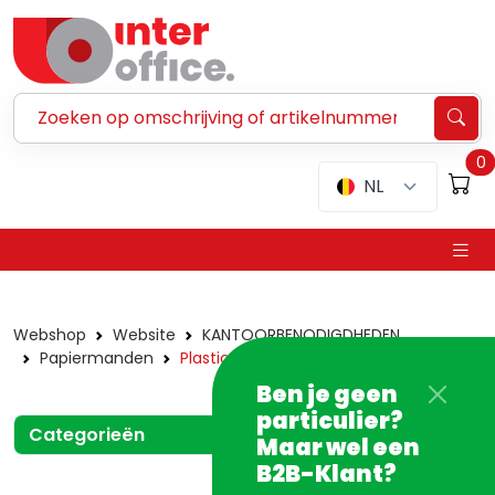
Zoeken ...
0
NL
Webshop
Website
KANTOORBENODIGDHEDEN
Papiermanden
Plastic
Ben je geen
particulier?
Categorieën
Maar wel een
B2B-Klant?