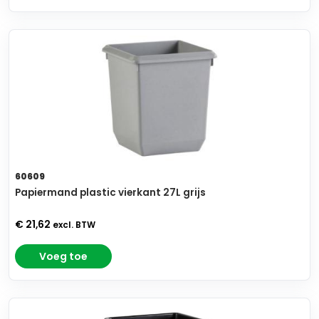
60609
Papiermand plastic vierkant 27L grijs
€ 21,62
excl. BTW
Voeg toe