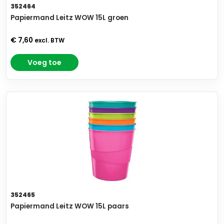
352464
Papiermand Leitz WOW 15L groen
€ 7,60
excl. BTW
Voeg toe
352465
Papiermand Leitz WOW 15L paars