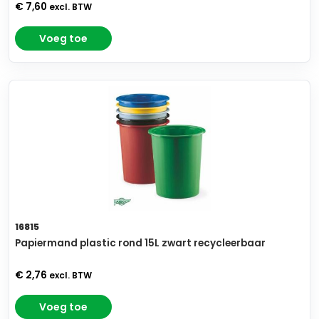
€ 7,60
excl. BTW
Voeg toe
16815
Papiermand plastic rond 15L zwart recycleerbaar
€ 2,76
excl. BTW
Voeg toe