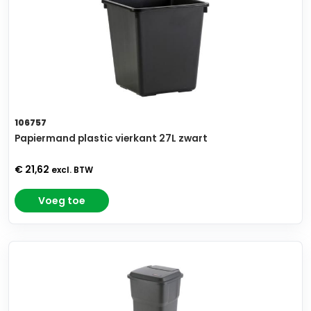
106757
Papiermand plastic vierkant 27L zwart
€ 21,62
excl. BTW
Voeg toe