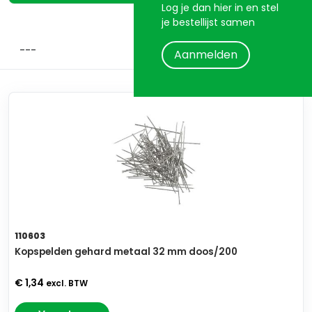
Log je dan hier in en stel
je bestellijst samen
Aanmelden
110603
Kopspelden gehard metaal 32 mm doos/200
€ 1,34
excl. BTW