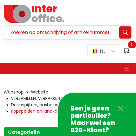
Zoeken ...
0
NL
Webshop
Website
VERZAMELEN, VERPAKKEN EN VERZENDEN
Duimspijkers, pushpins en spelden
Ben je geen
Kopspelden en landkaartspelden
particulier?
Maar wel een
B2B-Klant?
Categorieën