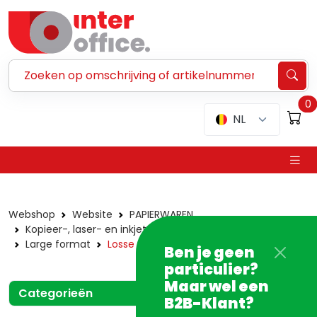
Zoeken ...
0
NL
Webshop
Website
PAPIERWAREN
Kopieer-, laser- en inkjetpapier
Wit papier
Large format
Losse vellen
Ben je geen
particulier?
Maar wel een
Categorieën
B2B-Klant?