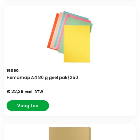
15060
Hemdmap A4 80 g geel pak/250
€ 22,38
excl. BTW
Voeg toe