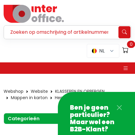
Zoeken ...
0
NL
Webshop
Website
KLASSEREN EN OPBERGEN
Mappen in karton
Hemdmap
A4 formaat
80gr
Ben je geen
particulier?
Categorieën
Maar wel een
B2B-Klant?