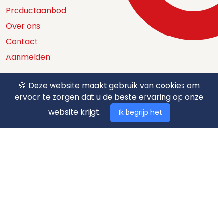
Productaanbod
Over ons
Contact
Aanmelden
🍪 Deze website maakt gebruik van cookies om
ervoor te zorgen dat u de beste ervaring op onze
Catalogus
website krijgt.
Ik begrijp het
Nuttige documenten
Privacy policy
Algemene voorwaarden
Betaalmethodes