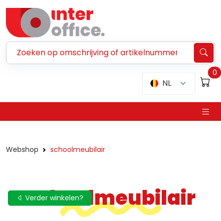
Zoeken ...
0
NL
Webshop
schoolmeubilair
Schoolmeubilair
Verder winkelen?