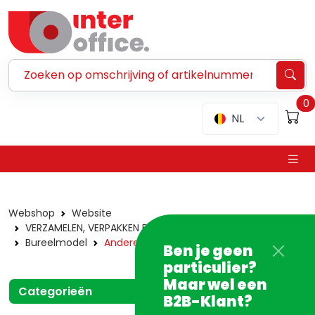
Zoeken ...
0
NL
Webshop
Website
VERZAMELEN, VERPAKKEN EN VERZENDEN
Nietmachines
Bureelmodel
Andere merken
Ben je geen
particulier?
Maar wel een
Categorieën
B2B-Klant?