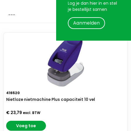
Log je dan hier in en stel
je bestellijst samen
Aanmelden
416520
Nietloze nietmachine Plus capaciteit 10 vel
€ 23,79
excl. BTW
Voeg toe