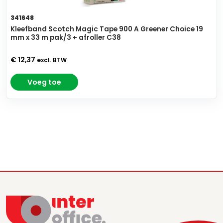
341648
Kleefband Scotch Magic Tape 900 A Greener Choice 19
mm x 33 m pak/3 + afroller C38
€ 12,37
excl. BTW
Voeg toe