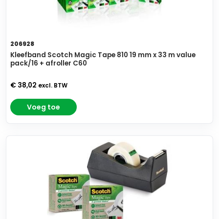
206928
Kleefband Scotch Magic Tape 810 19 mm x 33 m value
pack/16 + afroller C60
€ 38,02
excl. BTW
Voeg toe