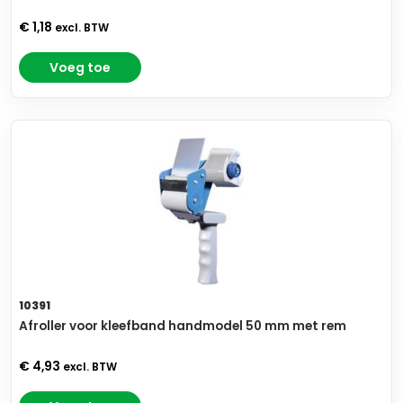
€ 1,18
excl. BTW
Voeg toe
10391
Afroller voor kleefband handmodel 50 mm met rem
€ 4,93
excl. BTW