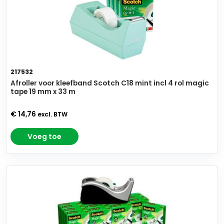
217532
Afroller voor kleefband Scotch C18 mint incl 4 rol magic
tape 19 mm x 33 m
€ 14,76
excl. BTW
Voeg toe