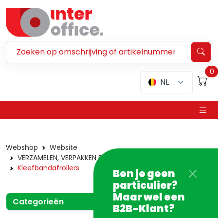
Zoeken ...
0
NL
Webshop
Website
VERZAMELEN, VERPAKKEN EN VERZENDEN
Kleefbandafrollers
Ben je geen
particulier?
Maar wel een
Categorieën
B2B-Klant?