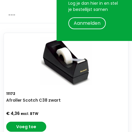
Log je dan hier in en stel
je bestellijst samen
Aanmelden
11172
Afroller Scotch C38 zwart
€ 4,36
excl. BTW
Voeg toe