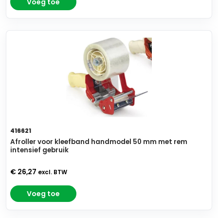
Voeg toe
416621
Afroller voor kleefband handmodel 50 mm met rem
intensief gebruik
€ 26,27
excl. BTW
Voeg toe