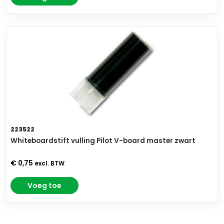
223522
Whiteboardstift vulling Pilot V-board master zwart
€ 0,75
excl. BTW
Voeg toe