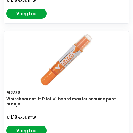
€ 1,18
excl. BTW
Voeg toe
413770
Whiteboardstift Pilot V-board master schuine punt
oranje
€ 1,18
excl. BTW
Voeg toe