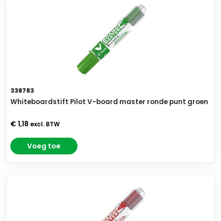
338783
Whiteboardstift Pilot V-board master ronde punt groen
€ 1,18
excl. BTW
Voeg toe