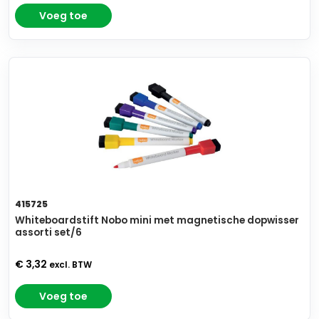
Voeg toe
415725
Whiteboardstift Nobo mini met magnetische dopwisser
assorti set/6
€ 3,32
excl. BTW
Voeg toe