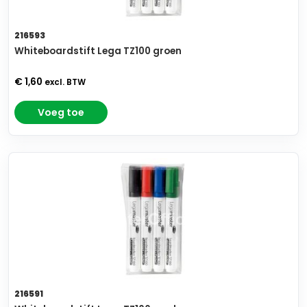
216593
Whiteboardstift Lega TZ100 groen
€ 1,60
excl. BTW
Voeg toe
216591