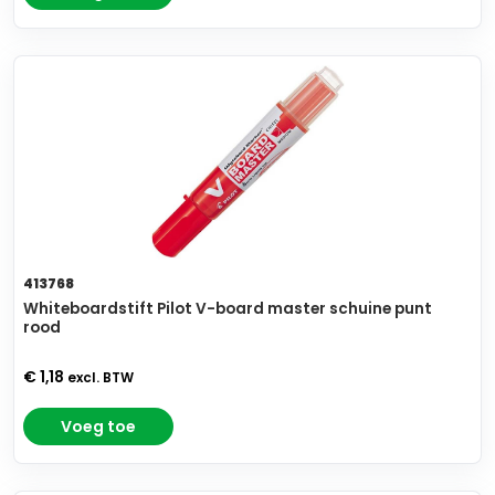
413768
Whiteboardstift Pilot V-board master schuine punt
rood
€ 1,18
excl. BTW
Voeg toe