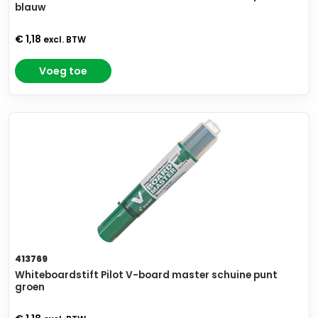
blauw
€ 1,18
excl. BTW
Voeg toe
413769
Whiteboardstift Pilot V-board master schuine punt
groen