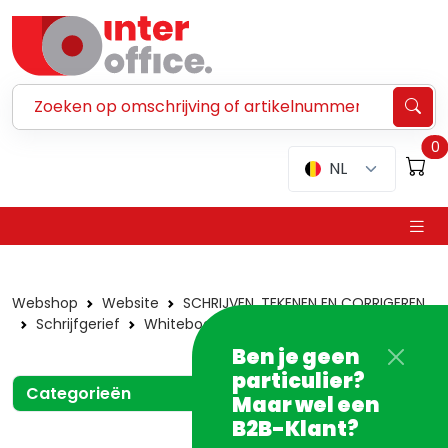
Zoeken ...
0
NL
Webshop
Website
SCHRIJVEN, TEKENEN EN CORRIGEREN
Schrijfgerief
Whiteboardstiften
Andere
Ben je geen
particulier?
Categorieën
Maar wel een
B2B-Klant?