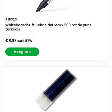
418323
Whiteboardstift Schneider Maxx 290 ronde punt
turkoois
€ 0,97
excl. BTW
Voeg toe