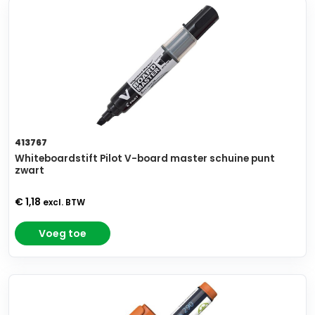
413767
Whiteboardstift Pilot V-board master schuine punt
zwart
€ 1,18
excl. BTW
Voeg toe