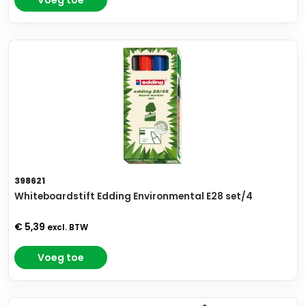
Voeg toe
398621
Whiteboardstift Edding Environmental E28 set/4
€ 5,39
excl. BTW
Voeg toe