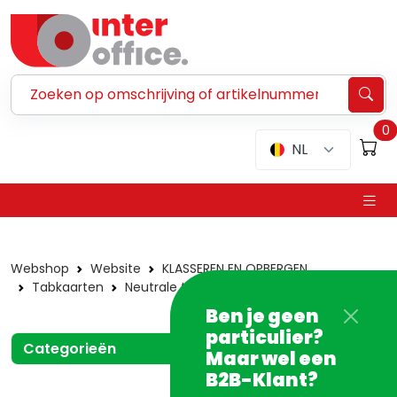
Zoeken ...
0
NL
Webshop
Website
KLASSEREN EN OPBERGEN
Tabkaarten
Neutrale tabkaarten
In karton
Ben je geen
particulier?
Categorieën
Maar wel een
B2B-Klant?