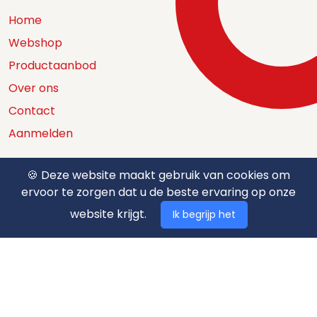
Home
Webshop
Productaanbod
Over ons
Contact
Aanmelden
🍪 Deze website maakt gebruik van cookies om
ervoor te zorgen dat u de beste ervaring op onze
Catalogus
website krijgt.
Ik begrijp het
Nuttige documenten
Privacy policy
Algemene voorwaarden
Betaalmethodes