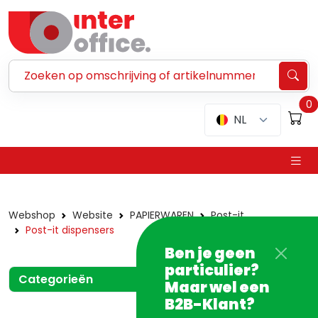
Zoeken ...
0
NL
Webshop
Website
PAPIERWAREN
Post-it
Post-it dispensers
Ben je geen
particulier?
Categorieën
Maar wel een
B2B-Klant?