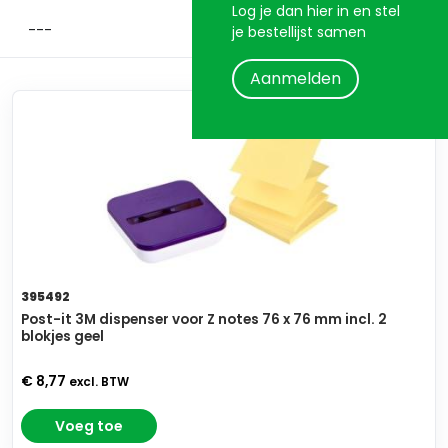
Log je dan hier in en stel
je bestellijst samen
Aanmelden
395492
Post-it 3M dispenser voor Z notes 76 x 76 mm incl. 2
blokjes geel
€ 8,77
excl. BTW
Voeg toe