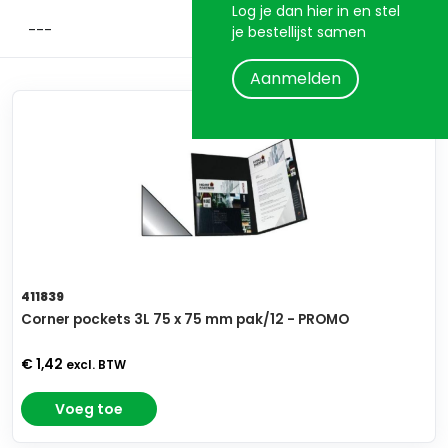
Log je dan hier in en stel
je bestellijst samen
Aanmelden
411839
Corner pockets 3L 75 x 75 mm pak/12 - PROMO
€ 1,42
excl. BTW
Voeg toe