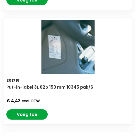
Voeg toe
201718
Put-in-label 3L 62 x 150 mm 10345 pak/6
€ 4,43
excl. BTW
Voeg toe