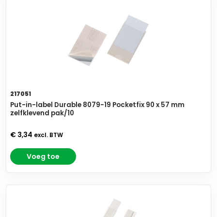
217051
Put-in-label Durable 8079-19 Pocketfix 90 x 57 mm
zelfklevend pak/10
€ 3,34
excl. BTW
Voeg toe