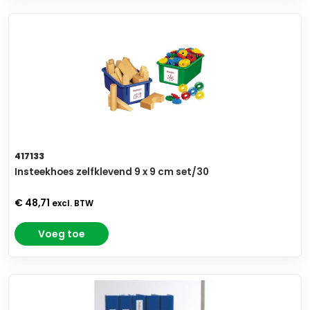
417133
Insteekhoes zelfklevend 9 x 9 cm set/30
€ 48,71
excl. BTW
Voeg toe