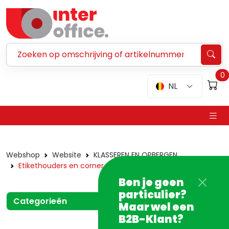
Zoeken ...
0
NL
Webshop
Website
KLASSEREN EN OPBERGEN
Etikethouders en corner pockets
Ben je geen
particulier?
Categorieën
Maar wel een
B2B-Klant?