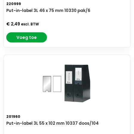
220999
Put-in-label 3L 46 x 75 mm 10330 pak/6
€ 2,49
excl. BTW
Voeg toe
201960
Put-in-label 3L 55 x 102 mm 10337 doos/104