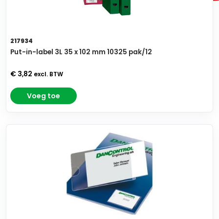
217934
Put-in-label 3L 35 x 102 mm 10325 pak/12
€ 3,82
excl. BTW
Voeg toe