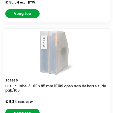
€ 30,64
excl. BTW
Voeg toe
206520
Put-in-label 3L 60 x 95 mm 10109 open aan de korte zijde
pak/100
€ 9,34
excl. BTW