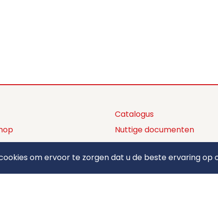
Catalogus
hop
Nuttige documenten
ctaanbod
Privacy policy
ookies om ervoor te zorgen dat u de beste ervaring op o
ons
Algemene voorwaarden
ct
Betaalmethodes
elden