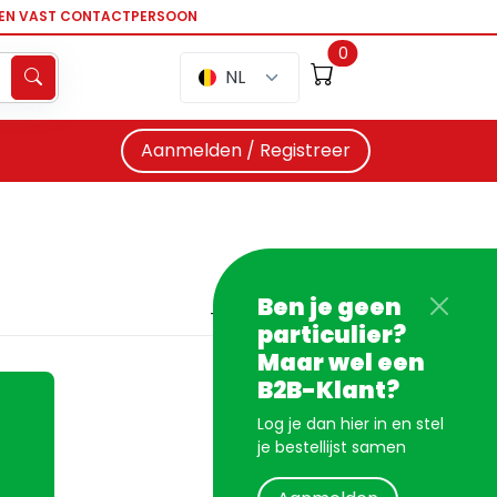
EEN VAST CONTACTPERSOON
0
NL
Aanmelden / Registreer
Ben je geen
particulier?
Maar wel een
B2B-Klant?
Log je dan hier in en stel
je bestellijst samen