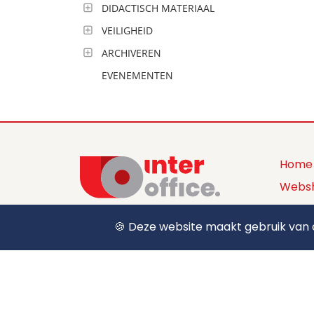
DIDACTISCH MATERIAAL
VEILIGHEID
ARCHIVEREN
EVENEMENTEN
Home
Webs
Produ
🍪 Deze website maakt gebruik van c
+32 (0) 12 39 15 55
Over 
sales@interoffice.be
Conta
Aanm