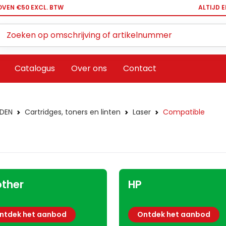
OVEN €50 EXCL. BTW
ALTIJD 
Zoeken ...
Catalogus
Over ons
Contact
DEN
Cartridges, toners en linten
Laser
Compatible
other
HP
ntdek het aanbod
Ontdek het aanbod