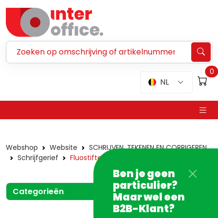
Zoeken ...
0
NL
Webshop
Website
SCHRIJVEN, TEKENEN EN CORRIGEREN
Schrijfgerief
Fluostiften
Ben je geen
particulier?
Categorieën
Maar wel een
B2B-Klant?