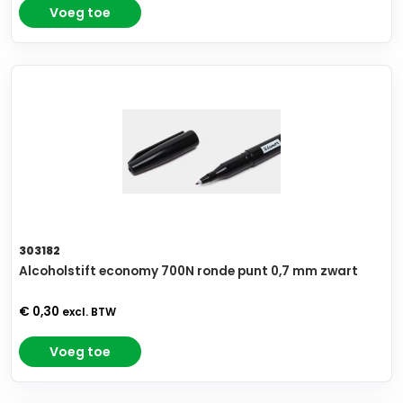
Voeg toe
303182
Alcoholstift economy 700N ronde punt 0,7 mm zwart
€ 0,30
excl. BTW
Voeg toe