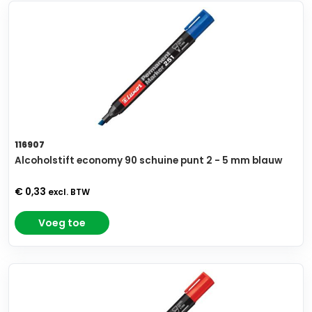
116907
Alcoholstift economy 90 schuine punt 2 - 5 mm blauw
€ 0,33
excl. BTW
Voeg toe