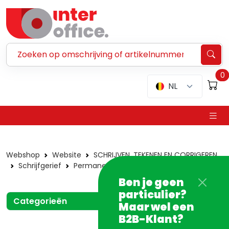
Zoeken ...
0
NL
Webshop
Website
SCHRIJVEN, TEKENEN EN CORRIGEREN
Schrijfgerief
Permanente stiften
Economy
Ben je geen
particulier?
Categorieën
Maar wel een
B2B-Klant?