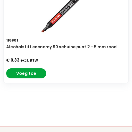
116901
Alcoholstift economy 90 schuine punt 2 - 5 mm rood
€ 0,33
excl. BTW
Voeg toe