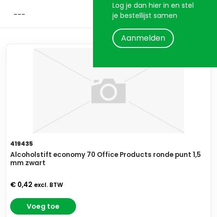
Log je dan hier in en stel
je bestellijst samen
Aanmelden
419435
Alcoholstift economy 70 Office Products ronde punt 1,5
mm zwart
€ 0,42
excl. BTW
Voeg toe