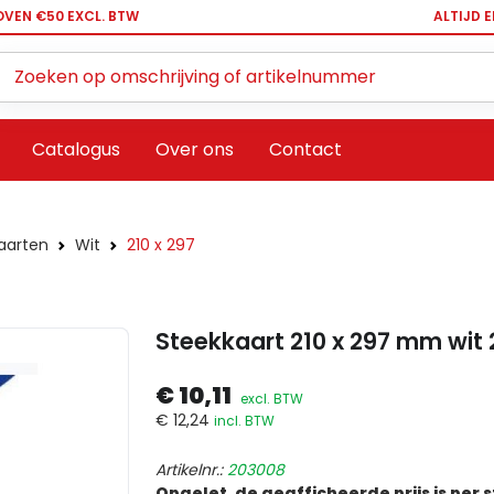
OVEN €50 EXCL. BTW
ALTIJD 
Zoeken ...
Catalogus
Over ons
Contact
aarten
Wit
210 x 297
Steekkaart 210 x 297 mm wit 
€ 10,11
excl. BTW
€ 12,24
incl. BTW
Artikelnr.:
203008
Opgelet, de geafficheerde prijs is per 