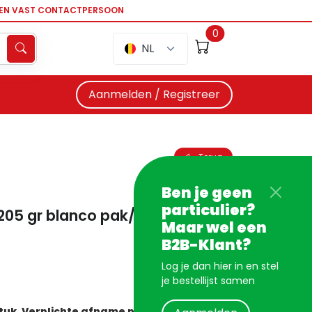
EEN VAST CONTACTPERSOON
0
NL
Aanmelden / Registreer
Terug
Ben je geen
particulier?
205 gr blanco pak/100
Maar wel een
B2B-Klant?
Log je dan hier in en stel
je bestellijst samen
stuk. Verplichte afname per 10 stuks