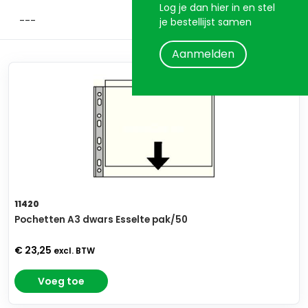
Log je dan hier in en stel
je bestellijst samen
Aanmelden
11420
Pochetten A3 dwars Esselte pak/50
€ 23,25
excl. BTW
Voeg toe