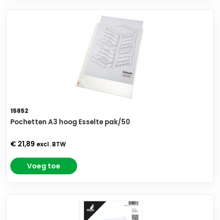
15852
Pochetten A3 hoog Esselte pak/50
€ 21,89
excl. BTW
Voeg toe