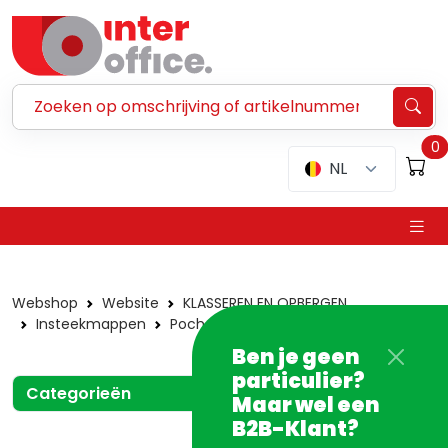
Zoeken ...
0
NL
Webshop
Website
KLASSEREN EN OPBERGEN
Insteekmappen
Pochetten
Andere formaten
Ben je geen
particulier?
Categorieën
Maar wel een
B2B-Klant?