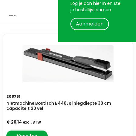
Log je dan hier in en stel
je bestellijst samen
Aanmelden
208761
Nietmachine Bostitch B440LR inlegdiepte 30 cm
capaciteit 20 vel
€ 20,14
excl. BTW
Voeg toe