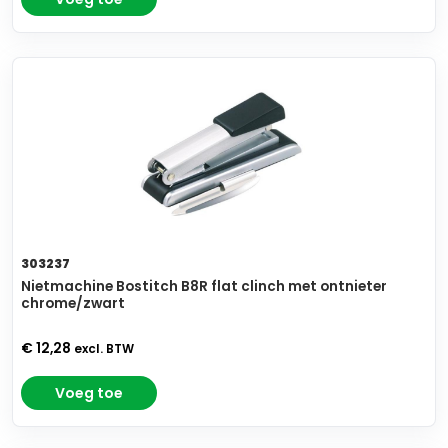
303237
Nietmachine Bostitch B8R flat clinch met ontnieter
chrome/zwart
€ 12,28
excl. BTW
Voeg toe