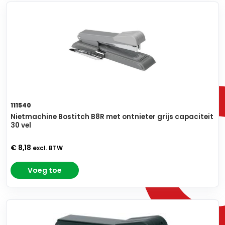
111540
Nietmachine Bostitch B8R met ontnieter grijs capaciteit
30 vel
€ 8,18
excl. BTW
Voeg toe