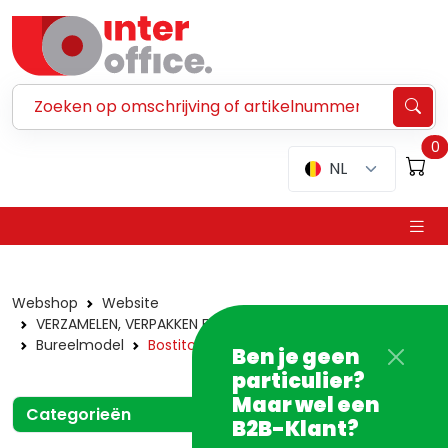
Zoeken ...
0
NL
Webshop
Website
VERZAMELEN, VERPAKKEN EN VERZENDEN
Nietmachines
Bureelmodel
Bostitch
Ben je geen
particulier?
Maar wel een
Categorieën
B2B-Klant?