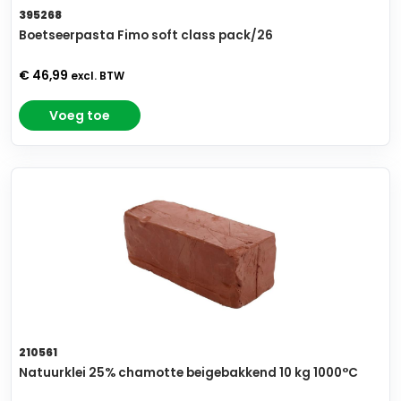
395268
Boetseerpasta Fimo soft class pack/26
€ 46,99
excl. BTW
Voeg toe
210561
Natuurklei 25% chamotte beigebakkend 10 kg 1000°C