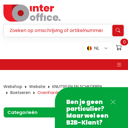
Zoeken ...
0
NL
Webshop
Website
KNUTSELEN EN SCHILDEREN
Boetseren
Ovenhardend
Ben je geen
particulier?
Categorieën
Maar wel een
B2B-Klant?