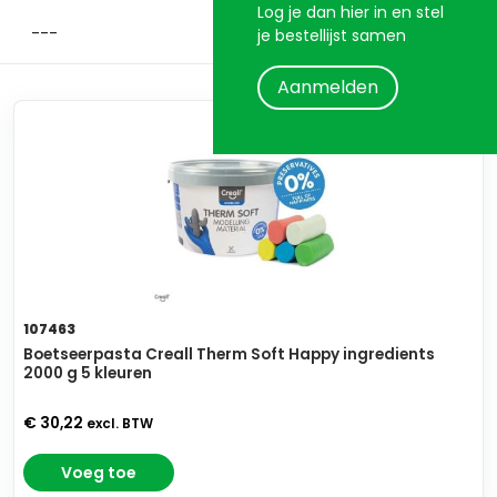
Log je dan hier in en stel
je bestellijst samen
Aanmelden
107463
Boetseerpasta Creall Therm Soft Happy ingredients
2000 g 5 kleuren
€ 30,22
excl. BTW
Voeg toe