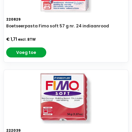
220829
Boetseerpasta Fimo soft 57 g nr. 24 indiaanrood
€ 1,71
excl. BTW
Voeg toe
222039