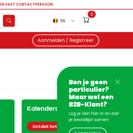
EEN VAST CONTACTPERSOON
0
NL
Aanmelden / Registreer
Ben je geen
particulier?
Maar wel een
B2B-Klant?
Kalenders
Log je dan hier in en stel
je bestellijst samen
Ontdek het aanbod