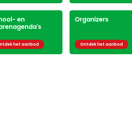
hool- en
Organizers
rarenagenda's
ntdek het aanbod
Ontdek het aanbod