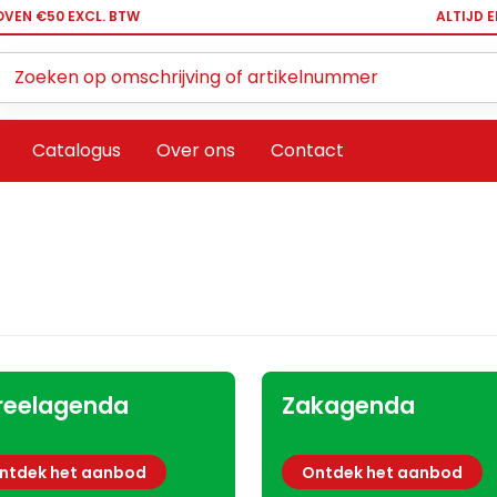
OVEN €50 EXCL. BTW
ALTIJD 
Zoeken ...
Catalogus
Over ons
Contact
reelagenda
Zakagenda
ntdek het aanbod
Ontdek het aanbod