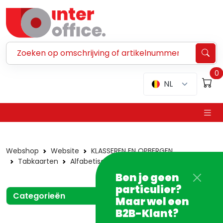
Zoeken ...
0
NL
Webshop
Website
KLASSEREN EN OPBERGEN
Tabkaarten
Alfabetische tabkaarten
In plastic
Ben je geen
particulier?
Categorieën
Maar wel een
B2B-Klant?