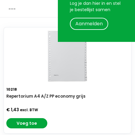
Log je dan hier in en stel
je bestellijst samen
Aanmelden
10218
Repertorium A4 A/Z PP economy grijs
€ 1,43
excl. BTW
Voeg toe