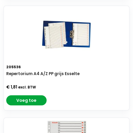
205536
Repertorium A4 A/Z PP grijs Esselte
€ 1,81
excl. BTW
Voeg toe