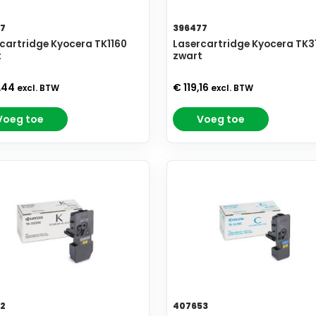
7
396477
cartridge Kyocera TK1160
Lasercartridge Kyocera TK3
t
zwart
,44
€ 119,16
excl. BTW
excl. BTW
Voeg toe
Voeg toe
2
407653