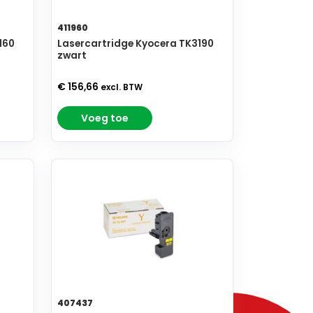
411960
160
Lasercartridge Kyocera TK3190
zwart
€ 156,66
excl. BTW
Voeg toe
407437