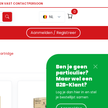
EEN VAST CONTACTPERSOON
0
NL
Aanmelden / Registreer
artridge
Ben je geen
particulier?
Maar wel een
B2B-Klant?
Log je dan hier in en stel
je bestellijst samen