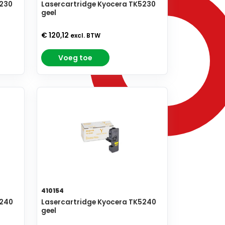
5230
Lasercartridge Kyocera TK5230
geel
€ 120,12
excl. BTW
Voeg toe
410154
5240
Lasercartridge Kyocera TK5240
geel