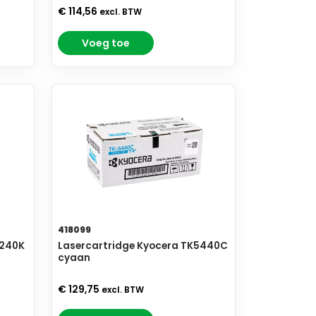
€ 114,56
excl. BTW
Voeg toe
418099
5240K
Lasercartridge Kyocera TK5440C
cyaan
€ 129,75
excl. BTW