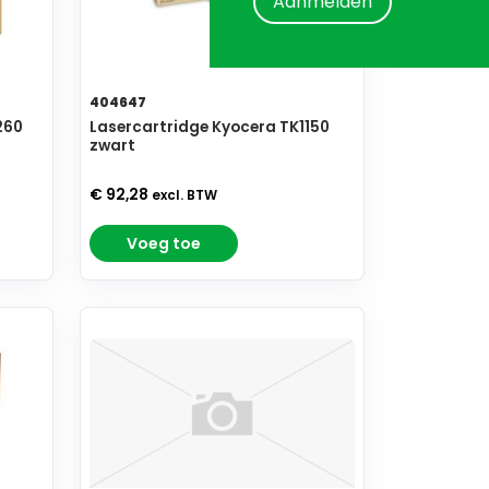
Aanmelden
404647
260
Lasercartridge Kyocera TK1150
zwart
€ 92,28
excl. BTW
Voeg toe