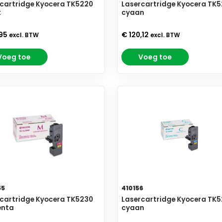
cartridge Kyocera TK5220
Lasercartridge Kyocera TK
t
cyaan
,95
€ 120,12
excl. BTW
excl. BTW
Voeg toe
Voeg toe
55
410156
cartridge Kyocera TK5230
Lasercartridge Kyocera TK
nta
cyaan