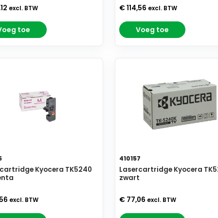
,12
€ 114,56
excl. BTW
excl. BTW
Voeg toe
Voeg toe
5
410157
cartridge Kyocera TK5240
Lasercartridge Kyocera TK
nta
zwart
,56
€ 77,06
excl. BTW
excl. BTW