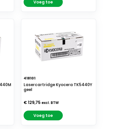
Voeg toe
418101
5440M
Lasercartridge Kyocera TK5440Y
geel
€ 129,75
excl. BTW
Voeg toe