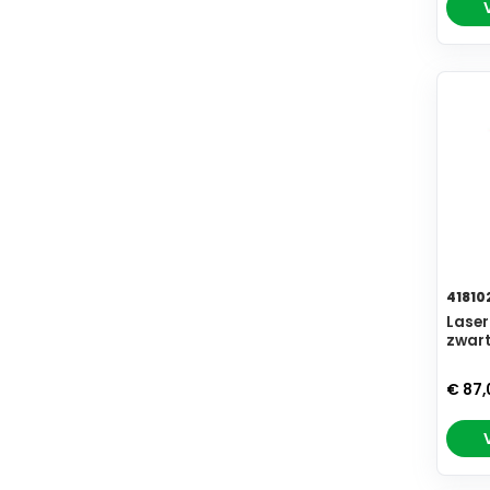
41810
Laser
zwar
€ 87