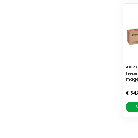
41077
Laser
mage
€ 84