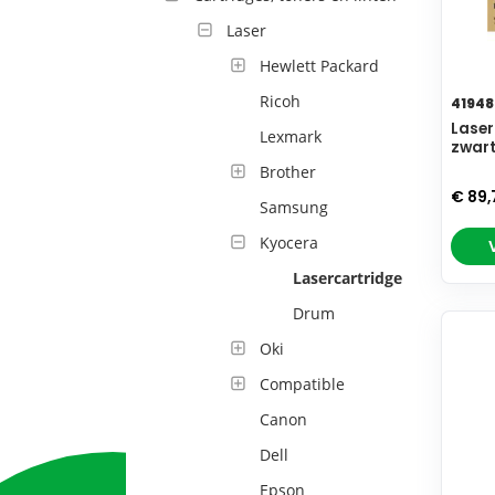
Laser
Hewlett Packard
Ricoh
41948
Laser
Lexmark
zwar
Brother
€ 89
Samsung
Kyocera
Lasercartridge
Drum
Oki
Compatible
Canon
Dell
Epson