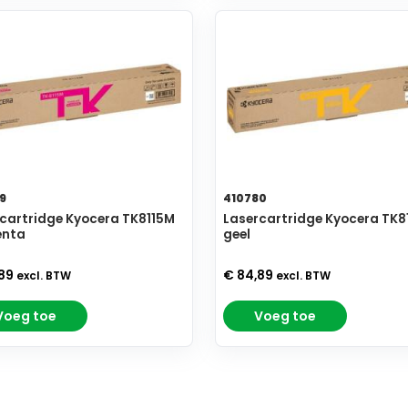
9
410780
cartridge Kyocera TK8115M
Lasercartridge Kyocera TK8
nta
geel
,89
€ 84,89
excl. BTW
excl. BTW
Voeg toe
Voeg toe