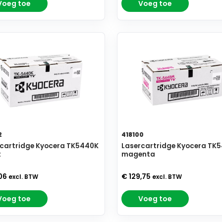
Voeg toe
Voeg toe
2
418100
cartridge Kyocera TK5440K
Lasercartridge Kyocera TK
t
magenta
,06
€ 129,75
excl. BTW
excl. BTW
Voeg toe
Voeg toe