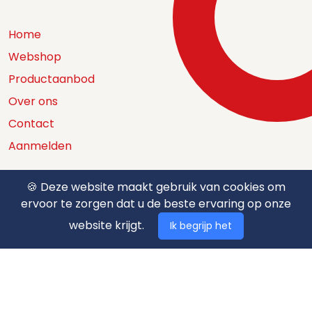
Home
Webshop
Productaanbod
Over ons
Contact
Aanmelden
🍪 Deze website maakt gebruik van cookies om
ervoor te zorgen dat u de beste ervaring op onze
Catalogus
website krijgt.
Ik begrijp het
Nuttige documenten
Privacy policy
Algemene voorwaarden