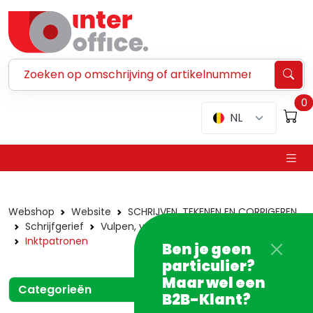
Zoeken ...
0
NL
Webshop
Website
SCHRIJVEN, TEKENEN EN CORRIGEREN
Schrijfgerief
Vulpen, vullingen en roller met vulpeninkt
Inktpatronen
Ben je geen
particulier?
Maar wel een
Categorieën
B2B-Klant?