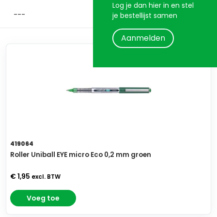
Log je dan hier in en stel
je bestellijst samen
Aanmelden
419064
Roller Uniball EYE micro Eco 0,2 mm groen
€ 1,95
excl. BTW
Voeg toe