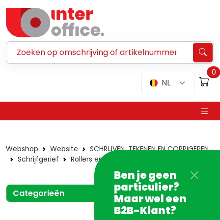
Zoeken ...
0
NL
Webshop
Website
SCHRIJVEN, TEKENEN EN CORRIGEREN
Schrijfgerief
Rollers en -vullingen
Uniball
Ben je geen
particulier?
Categorieën
Maar wel een
B2B-Klant?