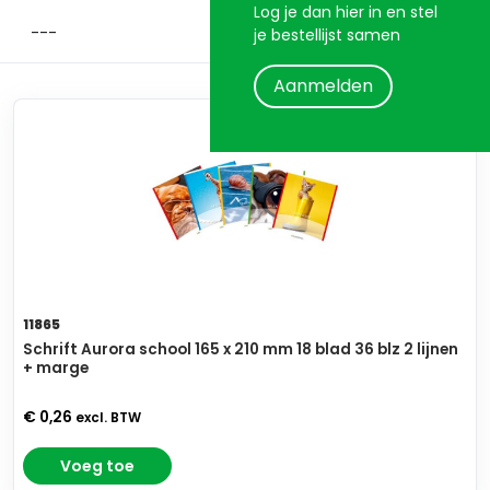
Log je dan hier in en stel
je bestellijst samen
Aanmelden
11865
Schrift Aurora school 165 x 210 mm 18 blad 36 blz 2 lijnen
+ marge
€ 0,26
excl. BTW
Voeg toe