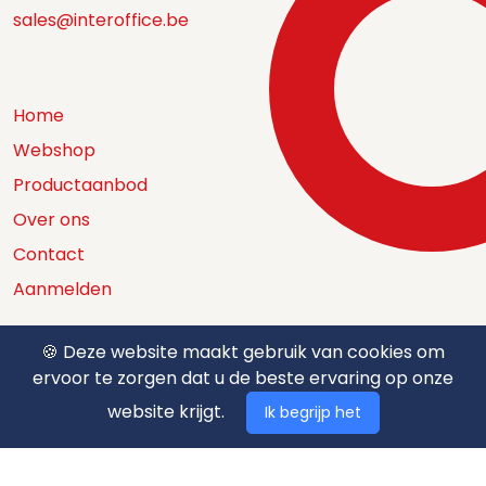
sales@interoffice.be
Home
Webshop
Productaanbod
Over ons
Contact
Aanmelden
🍪 Deze website maakt gebruik van cookies om
ervoor te zorgen dat u de beste ervaring op onze
Catalogus
website krijgt.
Ik begrijp het
Nuttige documenten
Privacy policy