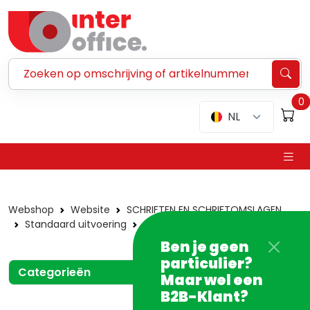
Zoeken ...
0
NL
Webshop
Website
SCHRIFTEN EN SCHRIFTOMSLAGEN
Standaard uitvoering
Schoolformaat
18 blad
Ben je geen
particulier?
Categorieën
Maar wel een
B2B-Klant?