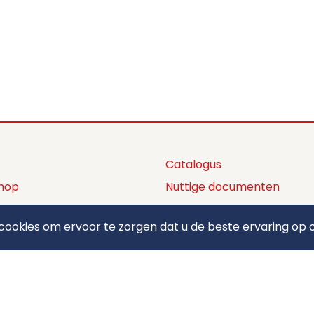
Catalogus
hop
Nuttige documenten
ctaanbod
Privacy policy
ookies om ervoor te zorgen dat u de beste ervaring op o
ons
Algemene voorwaarden
ct
Betaalmethodes
elden