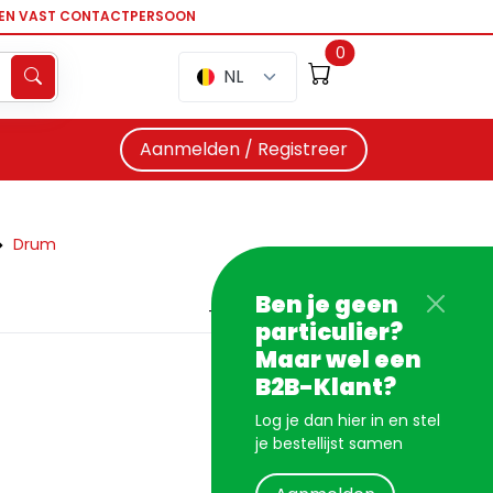
EEN VAST CONTACTPERSOON
0
NL
Aanmelden / Registreer
Drum
Ben je geen
particulier?
Maar wel een
B2B-Klant?
Log je dan hier in en stel
je bestellijst samen