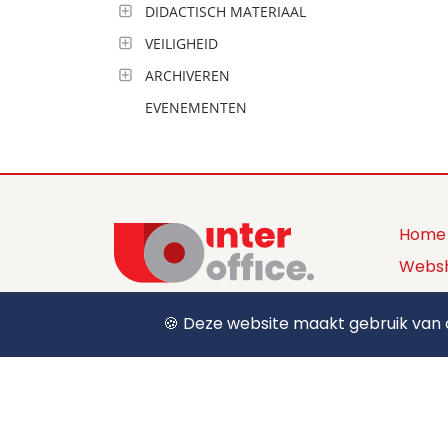
DIDACTISCH MATERIAAL
VEILIGHEID
ARCHIVEREN
EVENEMENTEN
Home
Webs
Produ
🍪 Deze website maakt gebruik van c
+32 (0) 12 39 15 55
Over 
sales@interoffice.be
Conta
Aanm