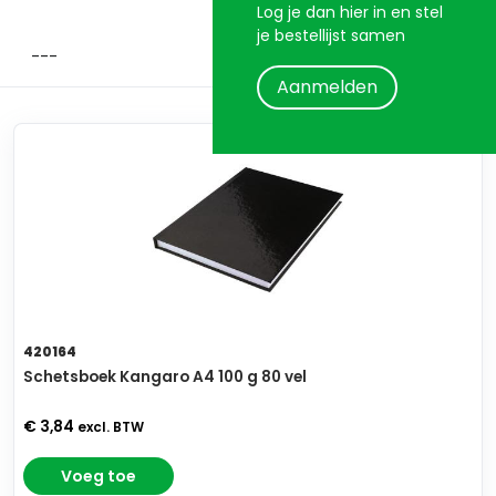
Log je dan hier in en stel
je bestellijst samen
Aanmelden
420164
Schetsboek Kangaro A4 100 g 80 vel
€ 3,84
excl. BTW
Voeg toe