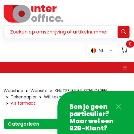
Zoeken ...
0
NL
Webshop
Website
KNUTSELEN EN SCHILDEREN
Tekenpapier
Wit tekenpapier
Tekenblokken
A4 formaat
Ben je geen
particulier?
Maar wel een
Categorieën
B2B-Klant?