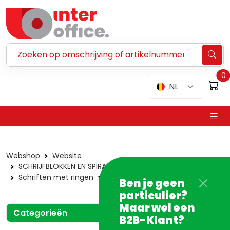
Zoeken ...
0
NL
Webshop
Website
SCHRIJFBLOKKEN EN SPIRAALSCHRIFTEN
Schriften met ringen
Atoma schriften
Ben je geen
particulier?
Maar wel een
Categorieën
B2B-Klant?