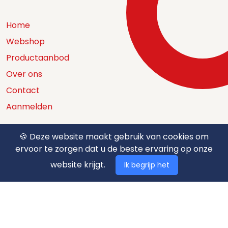
Home
Webshop
Productaanbod
Over ons
Contact
Aanmelden
🍪 Deze website maakt gebruik van cookies om
ervoor te zorgen dat u de beste ervaring op onze
Catalogus
website krijgt.
Ik begrijp het
Nuttige documenten
Privacy policy
Algemene voorwaarden