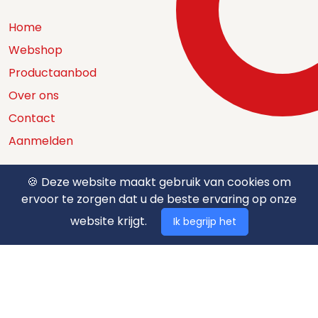
Home
Webshop
Productaanbod
Over ons
Contact
Aanmelden
🍪 Deze website maakt gebruik van cookies om
ervoor te zorgen dat u de beste ervaring op onze
Catalogus
website krijgt.
Ik begrijp het
Nuttige documenten
Privacy policy
Algemene voorwaarden
Betaalmethodes