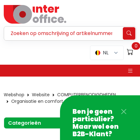
Zoeken ...
0
NL
Webshop
Website
COMPUTERBENODIGDHEDEN
Organisatie en comfort
Muismatten
Ben je geen
particulier?
Categorieën
Maar wel een
B2B-Klant?