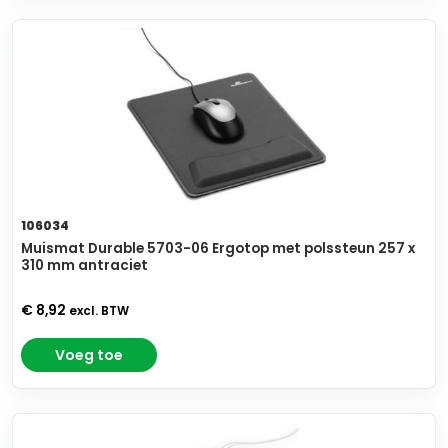
106034
Muismat Durable 5703-06 Ergotop met polssteun 257 x
310 mm antraciet
€ 8,92
excl. BTW
Voeg toe