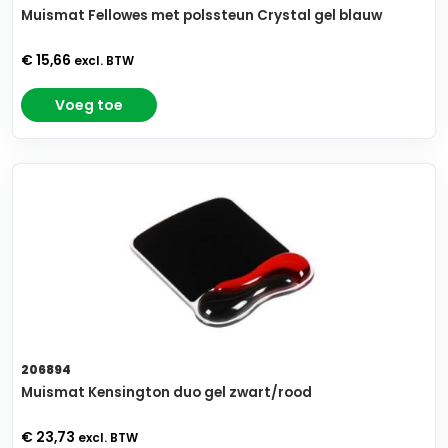
Muismat Fellowes met polssteun Crystal gel blauw
€ 15,66
excl. BTW
Voeg toe
206894
Muismat Kensington duo gel zwart/rood
€ 23,73
excl. BTW