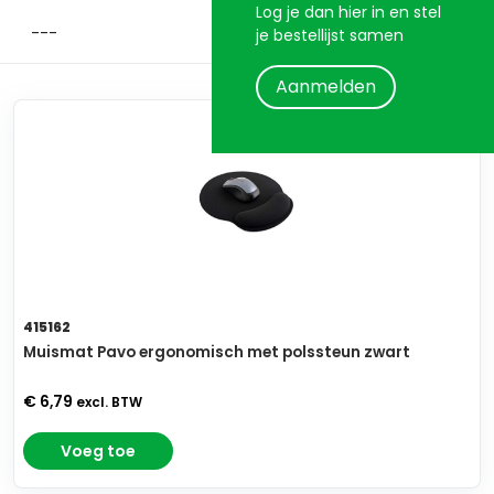
Log je dan hier in en stel
je bestellijst samen
Aanmelden
415162
Muismat Pavo ergonomisch met polssteun zwart
€ 6,79
excl. BTW
Voeg toe