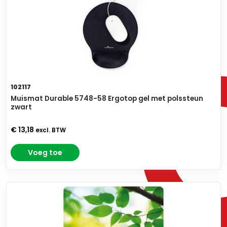
102117
Muismat Durable 5748-58 Ergotop gel met polssteun
zwart
€ 13,18
excl. BTW
Voeg toe