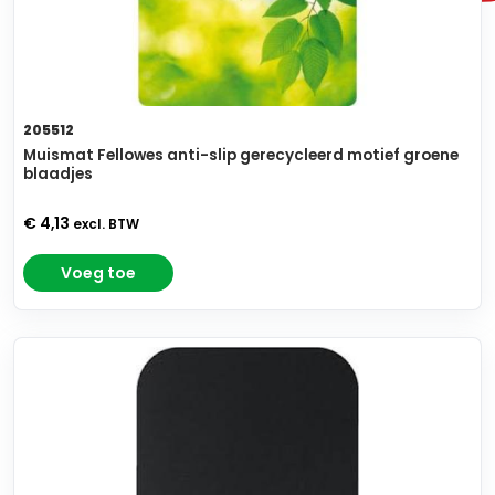
205512
Muismat Fellowes anti-slip gerecycleerd motief groene
blaadjes
€ 4,13
excl. BTW
Voeg toe