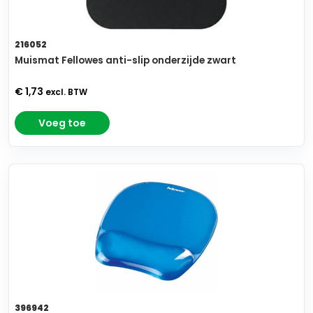
216052
Muismat Fellowes anti-slip onderzijde zwart
€ 1,73
excl. BTW
Voeg toe
396942