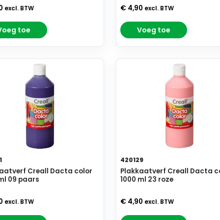
90
€ 4,90
excl. BTW
excl. BTW
Voeg toe
Voeg toe
1
420129
aatverf Creall Dacta color
Plakkaatverf Creall Dacta c
ml 09 paars
1000 ml 23 roze
90
€ 4,90
excl. BTW
excl. BTW