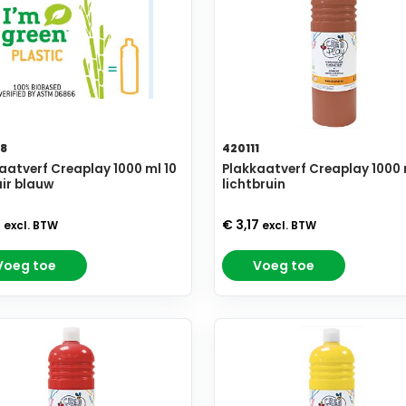
8
420111
aatverf Creaplay 1000 ml 10
Plakkaatverf Creaplay 1000 
ir blauw
lichtbruin
7
€ 3,17
excl. BTW
excl. BTW
Voeg toe
Voeg toe