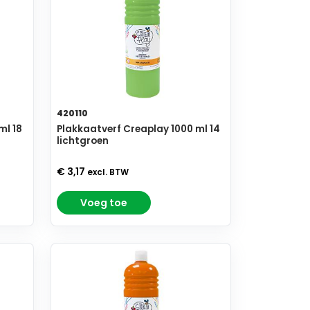
420110
ml 18
Plakkaatverf Creaplay 1000 ml 14
lichtgroen
€ 3,17
excl. BTW
Voeg toe