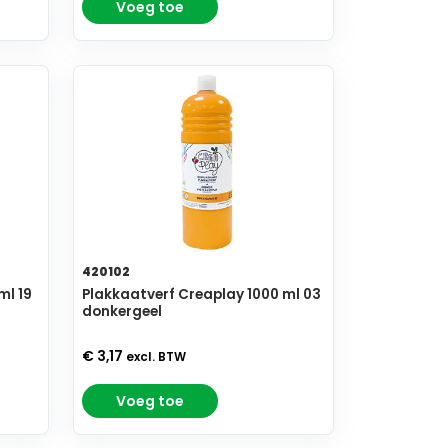
Voeg toe
420102
ml 19
Plakkaatverf Creaplay 1000 ml 03
donkergeel
€ 3,17
excl. BTW
Voeg toe