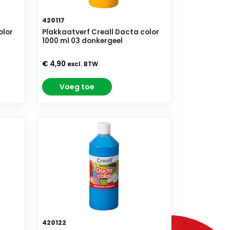
420117
olor
Plakkaatverf Creall Dacta color
1000 ml 03 donkergeel
€ 4,90
excl. BTW
Voeg toe
420122