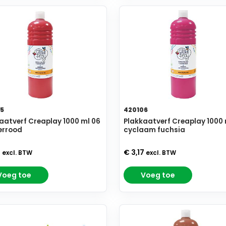
5
420106
aatverf Creaplay 1000 ml 06
Plakkaatverf Creaplay 1000 
errood
cyclaam fuchsia
7
€ 3,17
excl. BTW
excl. BTW
Voeg toe
Voeg toe