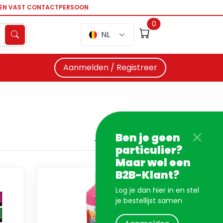
EEN VAST CONTACTPERSOON
0
NL
Aanmelden / Registreer
Ben je geen
particulier?
Maar wel een
B2B-Klant?
Log je dan hier in en stel
je bestellijst samen