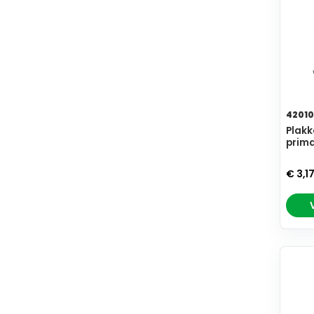
42010
Plakk
prima
€ 3,1