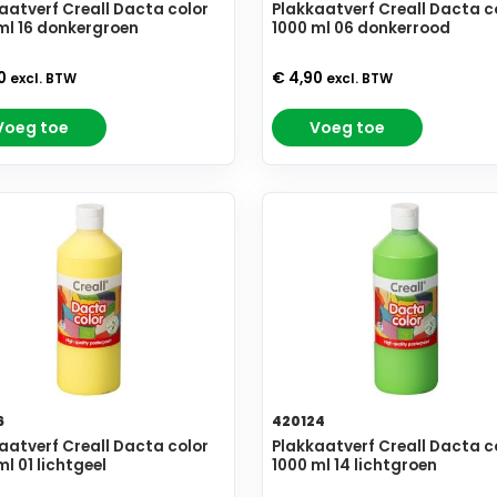
aatverf Creall Dacta color
Plakkaatverf Creall Dacta c
ml 16 donkergroen
1000 ml 06 donkerrood
90
€ 4,90
excl. BTW
excl. BTW
Voeg toe
Voeg toe
6
420124
aatverf Creall Dacta color
Plakkaatverf Creall Dacta c
ml 01 lichtgeel
1000 ml 14 lichtgroen