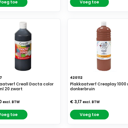
Voeg toe
Voeg toe
7
420112
aatverf Creall Dacta color
Plakkaatverf Creaplay 1000 
ml 20 zwart
donkerbruin
90
€ 3,17
excl. BTW
excl. BTW
Voeg toe
Voeg toe