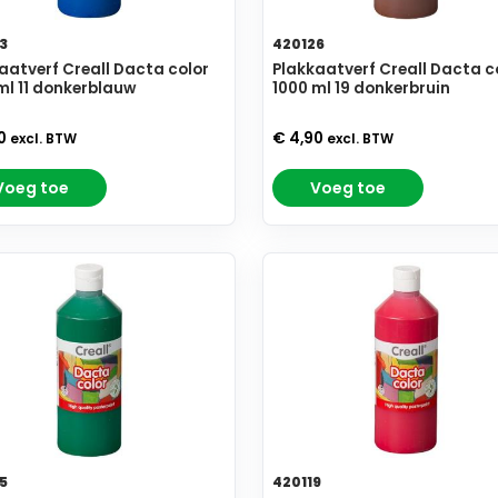
3
420126
aatverf Creall Dacta color
Plakkaatverf Creall Dacta c
ml 11 donkerblauw
1000 ml 19 donkerbruin
90
€ 4,90
excl. BTW
excl. BTW
Voeg toe
Voeg toe
5
420119