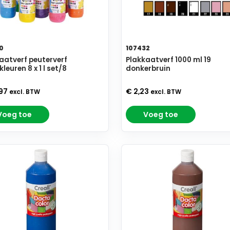
0
107432
aatverf peuterverf
Plakkaatverf 1000 ml 19
leuren 8 x 1 l set/8
donkerbruin
,97
€ 2,23
excl. BTW
excl. BTW
Voeg toe
Voeg toe