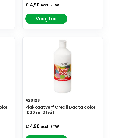
€ 4,90
excl. BTW
Voeg toe
420128
olor
Plakkaatverf Creall Dacta color
1000 ml 21 wit
€ 4,90
excl. BTW