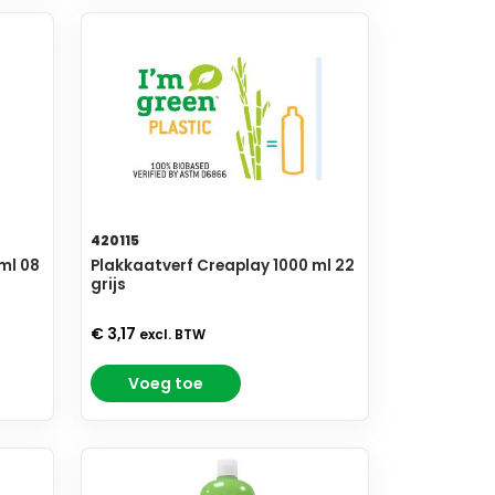
420115
ml 08
Plakkaatverf Creaplay 1000 ml 22
grijs
€ 3,17
excl. BTW
Voeg toe