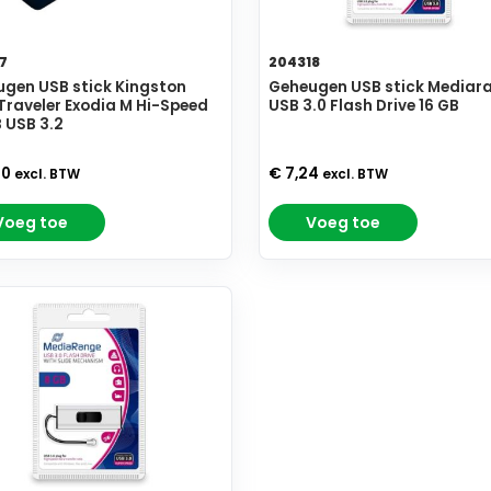
7
204318
gen USB stick Kingston
Geheugen USB stick Mediar
raveler Exodia M Hi-Speed
USB 3.0 Flash Drive 16 GB
 USB 3.2
50
€ 7,24
excl. BTW
excl. BTW
Voeg toe
Voeg toe