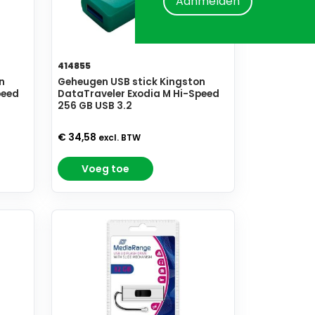
Aanmelden
414855
n
Geheugen USB stick Kingston
peed
DataTraveler Exodia M Hi-Speed
256 GB USB 3.2
€ 34,58
excl. BTW
Voeg toe