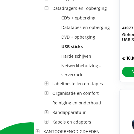
Datadragers en -opberging
CD's + opberging
Datatapes en opberging
41977
Geheu
DVD + opberging
USB 3
USB sticks
Harde schijven
€ 10,
Netwerkbehuizing -
serverrack
Labeltoestellen en -tapes
Organisatie en comfort
Reiniging en onderhoud
Randapparatuur
Kabels en adapters
KANTOORBENODIGDHEDEN