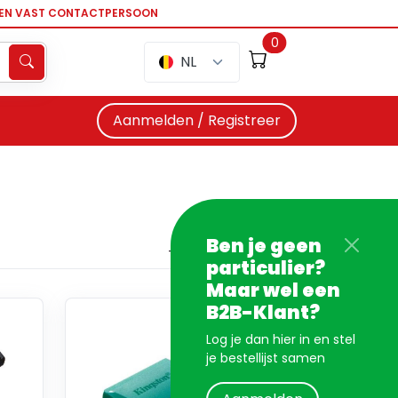
EEN VAST CONTACTPERSOON
0
NL
Aanmelden / Registreer
Ben je geen
particulier?
Maar wel een
B2B-Klant?
Log je dan hier in en stel
je bestellijst samen