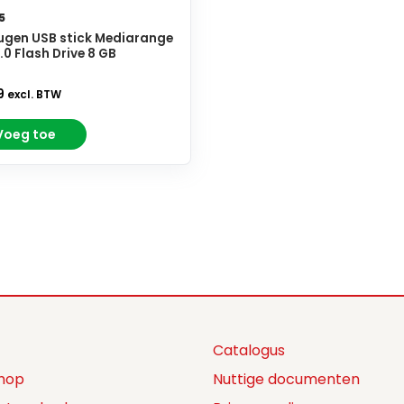
5
gen USB stick Mediarange
.0 Flash Drive 8 GB
9
excl. BTW
Voeg toe
Catalogus
hop
Nuttige documenten