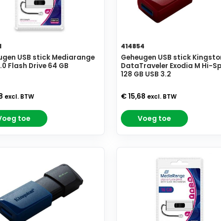
1
414854
gen USB stick Mediarange
Geheugen USB stick Kingsto
.0 Flash Drive 64 GB
DataTraveler Exodia M Hi-S
128 GB USB 3.2
18
€ 15,68
excl. BTW
excl. BTW
Voeg toe
Voeg toe