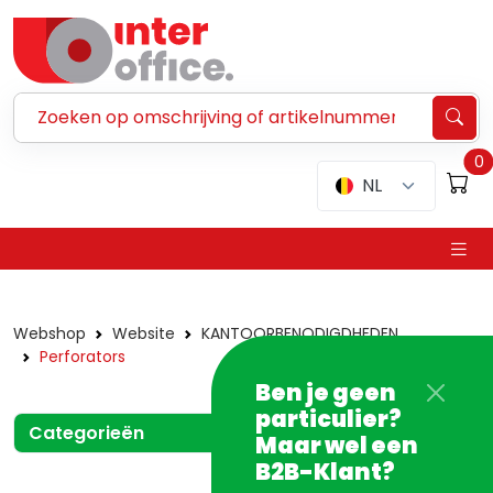
Zoeken ...
0
NL
Webshop
Website
KANTOORBENODIGDHEDEN
Perforators
Ben je geen
particulier?
Categorieën
Maar wel een
B2B-Klant?