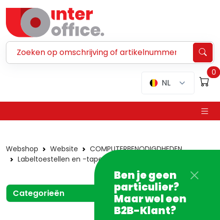
Zoeken ...
0
NL
Webshop
Website
COMPUTERBENODIGDHEDEN
Labeltoestellen en -tapes
Dymo
Ben je geen
particulier?
Categorieën
Maar wel een
B2B-Klant?