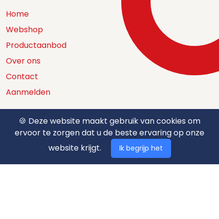
Home
Webshop
Productaanbod
Over ons
Contact
Aanmelden
🍪 Deze website maakt gebruik van cookies om
ervoor te zorgen dat u de beste ervaring op onze
Catalogus
website krijgt.
Ik begrijp het
Nuttige documenten
Privacy policy
Algemene voorwaarden
Betaalmethodes