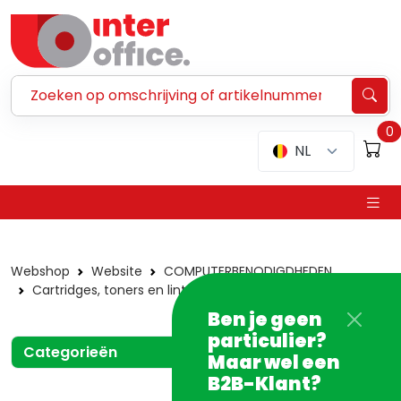
Zoeken ...
0
NL
Webshop
Website
COMPUTERBENODIGDHEDEN
Cartridges, toners en linten
Laser
Ricoh
Ben je geen
particulier?
Categorieën
Maar wel een
B2B-Klant?