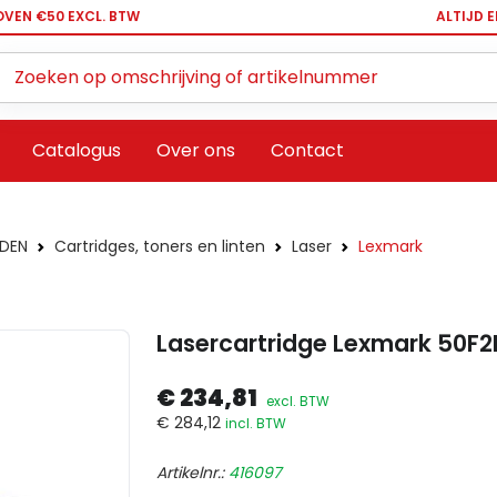
OVEN €50 EXCL. BTW
ALTIJD 
Zoeken ...
Catalogus
Over ons
Contact
DEN
Cartridges, toners en linten
Laser
Lexmark
Lasercartridge Lexmark 50F2
€ 234,81
excl. BTW
€ 284,12
incl. BTW
Artikelnr.:
416097