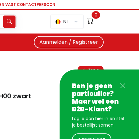
EEN VAST CONTACTPERSOON
0
NL
Aanmelden / Registreer
Terug
Ben je geen
particulier?
H00 zwart
Maar wel een
B2B-Klant?
Log je dan hier in en stel
je bestellijst samen