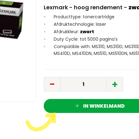
Lexmark - hoog rendement -
zw
Producttype: tonercartridge
Afdruktechnologie: laser
Afdrukkleur:
zwart
Duty Cycle: tot 5000 pagina's
Compatible with: MS310, MS310D, MS310D
MS410D, MS410DN, MS510, MS510DN, MS51
-
+
IN WINKELMAND