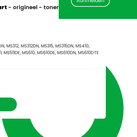
Aanmelden
art
- origineel - tonercartridge
N, MS312, MS312DN, MS315, MS315DN, MS410,
1, MS511DE, MS610, MS610DE, MS610DN, MS610DTE