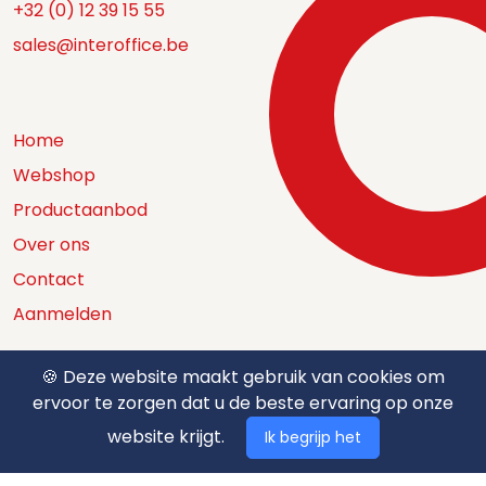
+32 (0) 12 39 15 55
sales@interoffice.be
Home
Webshop
Productaanbod
Over ons
Contact
Aanmelden
🍪 Deze website maakt gebruik van cookies om
ervoor te zorgen dat u de beste ervaring op onze
Catalogus
website krijgt.
Ik begrijp het
Nuttige documenten
Privacy policy