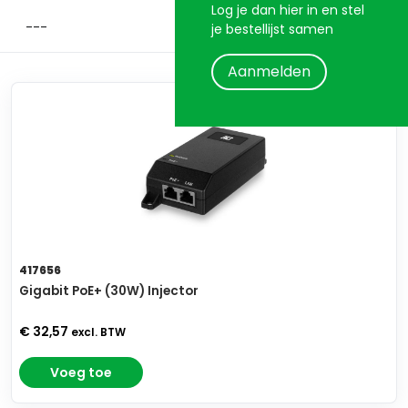
Log je dan hier in en stel
je bestellijst samen
Aanmelden
417656
Gigabit PoE+ (30W) Injector
€ 32,57
excl. BTW
Voeg toe