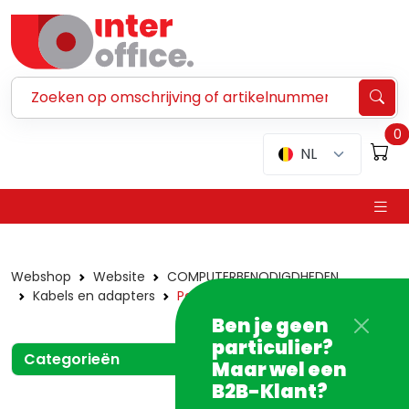
Zoeken ...
0
NL
Webshop
Website
COMPUTERBENODIGDHEDEN
Kabels en adapters
Patch kabels
Ben je geen
particulier?
Categorieën
Maar wel een
B2B-Klant?