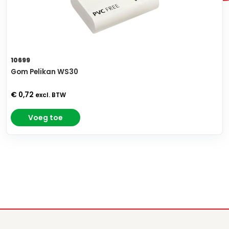
10699
Gom Pelikan WS30
€ 0,72
excl. BTW
Voeg toe