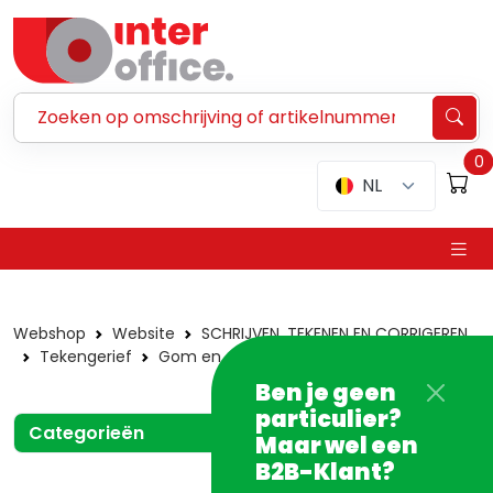
Zoeken ...
0
NL
Webshop
Website
SCHRIJVEN, TEKENEN EN CORRIGEREN
Tekengerief
Gom en -houders
Vlakgommen
Ben je geen
particulier?
Categorieën
Maar wel een
B2B-Klant?