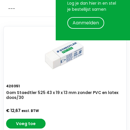
Log je dan hier in en stel
je bestellijst samen
Aanmelden
420351
Gom Staedtler 525 43 x 19 x 13 mm zonder PVC en latex
doos/30
€ 12,67
excl. BTW
Voeg toe