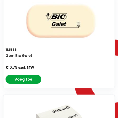
112538
Gom Bic Galet
€ 0,79
excl. BTW
Voeg toe