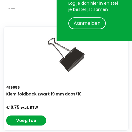
Log je dan hier in en stel
je bestellijst samen
Aanmelden
419986
Klem foldback zwart 19 mm doos/10
€ 0,75
excl. BTW
Voeg toe