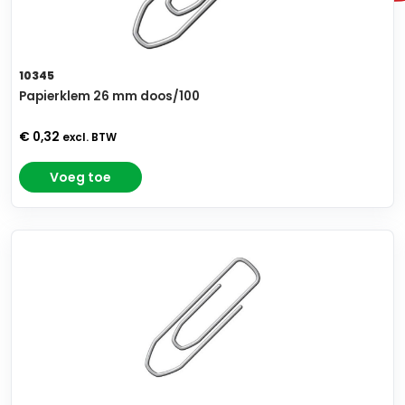
10345
Papierklem 26 mm doos/100
€ 0,32
excl. BTW
Voeg toe