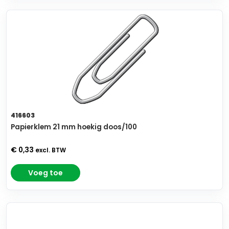
416603
Papierklem 21 mm hoekig doos/100
€ 0,33
excl. BTW
Voeg toe