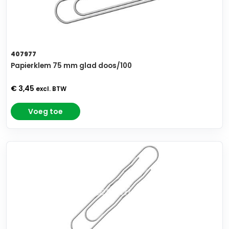
407977
Papierklem 75 mm glad doos/100
€ 3,45
excl. BTW
Voeg toe