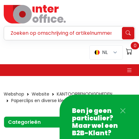
Zoeken ...
0
NL
Webshop
Website
KANTOORBENODIGDHEDEN
Paperclips en diverse klemmen
Paperclips
Ben je geen
particulier?
Categorieën
Maar wel een
B2B-Klant?