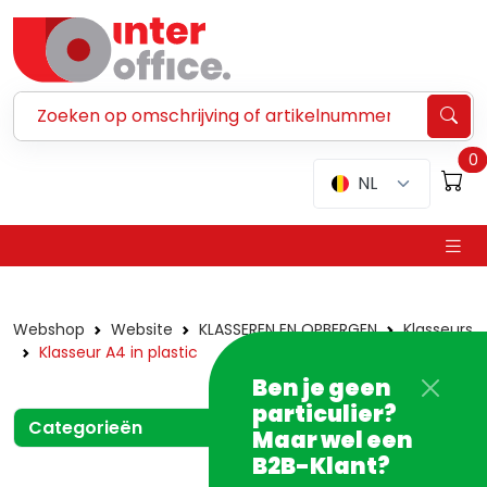
Zoeken ...
0
NL
Webshop
Website
KLASSEREN EN OPBERGEN
Klasseurs
Klasseur A4 in plastic
Ben je geen
particulier?
Categorieën
Maar wel een
B2B-Klant?