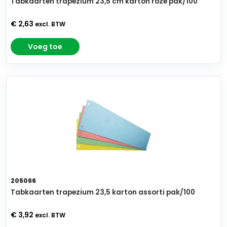
Tabkaarten trapezium 23,5 cm karton roze pak/100
€ 2,63
excl. BTW
Voeg toe
205066
Tabkaarten trapezium 23,5 karton assorti pak/100
€ 3,92
excl. BTW