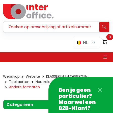
Zoeken ...
0
NL
Webshop
Website
KLASSEREN EN OPBERGEN
Tabkaarten
Neutrale tabkaarten
In karton
Andere formaten
Ben je geen
particulier?
Maar wel een
Categorieën
B2B-Klant?