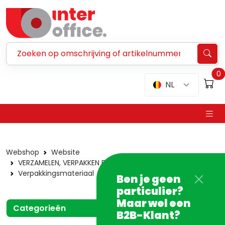
Zoeken ...
0
NL
Webshop
Website
VERZAMELEN, VERPAKKEN EN VERZENDEN
Verpakkingsmateriaal
Minigripzakjes
Ben je geen
particulier?
Maar wel een
Categorieën
B2B-Klant?