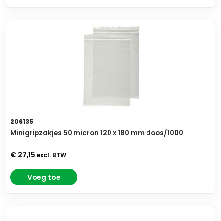
206135
Minigripzakjes 50 micron 120 x 180 mm doos/1000
€ 27,15
excl. BTW
Voeg toe