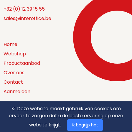
+32 (0) 12 39 15 55
sales@interoffice.be
Home
Webshop
Productaanbod
Over ons
Contact
Aanmelden
🍪 Deze website maakt gebruik van cookies om
ervoor te zorgen dat u de beste ervaring op onze
Catalogus
website krijgt.
Ik begrijp het
Nuttige documenten