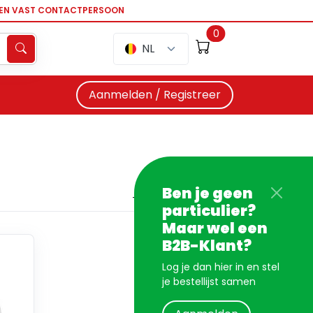
EEN VAST CONTACTPERSOON
0
NL
Aanmelden / Registreer
Ben je geen
particulier?
Maar wel een
B2B-Klant?
Log je dan hier in en stel
je bestellijst samen