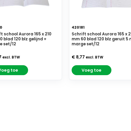
0
420181
ft school Aurora 165 x 210
Schrift school Aurora 165 x 2
 blad 120 blz gelijnd +
mm 60 blad 120 blz geruit 5
 set/12
marge set/12
7
€ 8,77
excl. BTW
excl. BTW
Voeg toe
Voeg toe