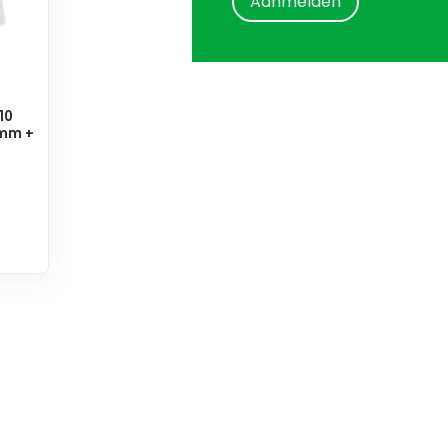
Aanmelden
10
 mm +