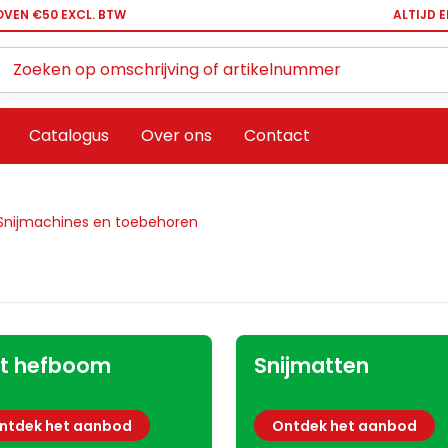
OVEN €50 EXCL. BTW
ALTIJD 
Zoeken ...
Catalogus
Over ons
Contact
Snijmachines en toebehoren
t hefboom
Snijmatten
ntdek het aanbod
Ontdek het aanbod