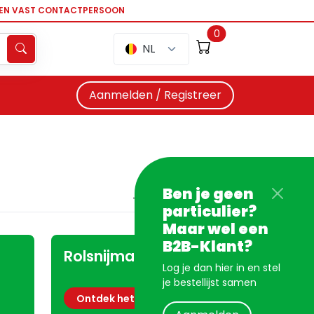
EEN VAST CONTACTPERSOON
0
NL
Aanmelden / Registreer
Ben je geen
particulier?
Maar wel een
B2B-Klant?
Rolsnijmachines
Log je dan hier in en stel
je bestellijst samen
Ontdek het aanbod